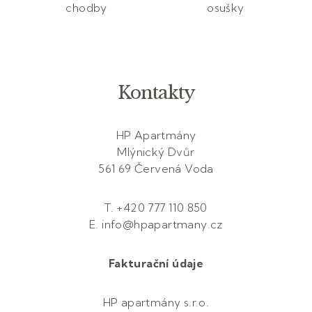
chodby
osušky
Kontakty
HP Apartmány
Mlýnický Dvůr
561 69 Červená Voda
T. +420 777 110 850
E. info@hpapartmany.cz
Fakturační údaje
HP apartmány s.r.o.