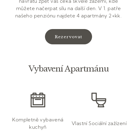
návratu zpět vás čeká skvělé zázemí, kde
můžete načerpat sílu na další den. V 1. patře
našeho penziónu najdete 4 apartmány 2+kk.
Rezervovat
Vybavení Apartmánu
Kompletně vybavená
Vlastní Sociální zažízení
kuchyň